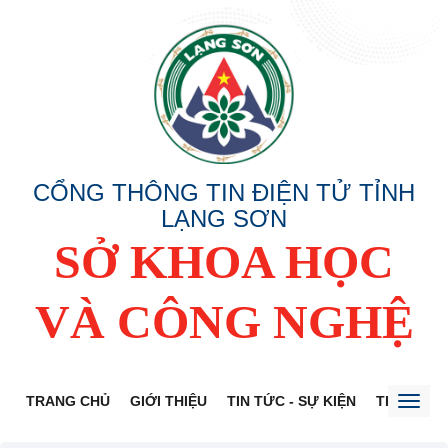
CỔNG THÔNG TIN ĐIỆN TỬ TỈNH
LẠNG SƠN
SỞ KHOA HỌC
VÀ CÔNG NGHỆ
TRANG CHỦ
GIỚI THIỆU
TIN TỨC - SỰ KIỆN
THỦ TỤC 
Toggl
naviga