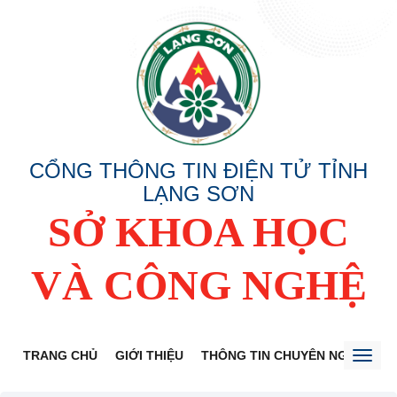
CỔNG THÔNG TIN ĐIỆN TỬ TỈNH
LẠNG SƠN
SỞ KHOA HỌC
VÀ CÔNG NGHỆ
TRANG CHỦ
GIỚI THIỆU
THÔNG TIN CHUYÊN NGÀNH
Toggl
naviga