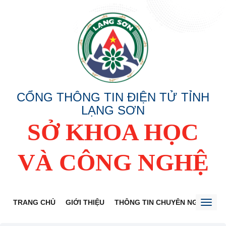
CỔNG THÔNG TIN ĐIỆN TỬ TỈNH
LẠNG SƠN
SỞ KHOA HỌC
VÀ CÔNG NGHỆ
TRANG CHỦ
GIỚI THIỆU
THÔNG TIN CHUYÊN NGÀNH
Toggl
naviga