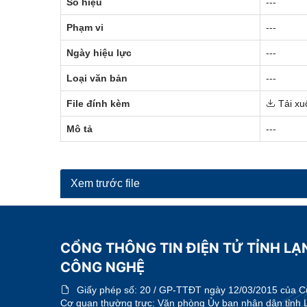
Số hiệu
---
Phạm vi
---
Ngày hiệu lực
---
Loại văn bản
---
File đính kèm
Tải xu
Mô tả
---
Xem trước file
CỔNG THÔNG TIN ĐIỆN TỬ TỈNH LẠ
CÔNG NGHỆ
Giấy phép số:
20 / GP-TTĐT ngày 12/03/2015 của Cục
Cơ quan thường trực: Văn phòng Ủy ban nhân dân tỉnh 