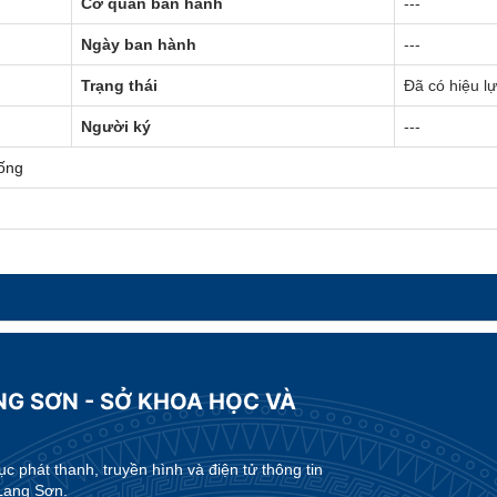
Cơ quan ban hành
---
Ngày ban hành
---
Trạng thái
Đã có hiệu l
Người ký
---
ống
NG SƠN - SỞ KHOA HỌC VÀ
 phát thanh, truyền hình và điện tử thông tin
Lạng Sơn.