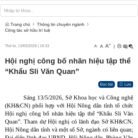
Trang chủ
Thông tin chuyên ngành
Công tác sở hữu trí tuệ
+
A
-
A
|
Thứ tư, 13/05/2026
|
16:33
A
Hội nghị công bố nhãn hiệu tập thể
“Khẩu Sli Văn Quan”
Đọc bài
Lưu
Sáng 13/5/2026, Sở Khoa học và Công nghệ
(KH&CN) phối hợp với Hội Nông dân tỉnh tổ chức
Hội nghị công bố nhãn hiệu tập thể “Khẩu Sli Văn
Quan”. Tham dự Hội nghị có lãnh đạo Sở KH&CN,
Hội Nông dân tỉnh và một số Sở, ngành có liên quan;
Đại diện lãnh đạo UBND, Hội Nông dân, Phòng Văn