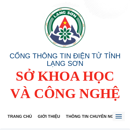
CỔNG THÔNG TIN ĐIỆN TỬ TỈNH
LẠNG SƠN
SỞ KHOA HỌC
VÀ CÔNG NGHỆ
TRANG CHỦ
GIỚI THIỆU
THÔNG TIN CHUYÊN NGÀNH
Toggl
naviga