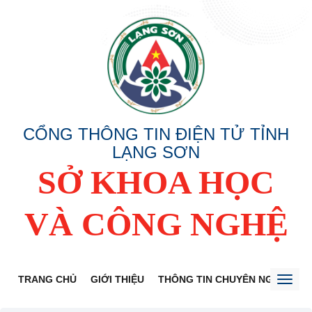
CỔNG THÔNG TIN ĐIỆN TỬ TỈNH
LẠNG SƠN
SỞ KHOA HỌC
VÀ CÔNG NGHỆ
TRANG CHỦ
GIỚI THIỆU
THÔNG TIN CHUYÊN NGÀNH
Toggl
naviga