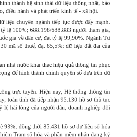
ình thành hệ sinh thái dữ liệu thống nhất, bảo
, điều hành và phát triển kinh tế - xã hội.
 dữ liệu chuyên ngành tiếp tục được đẩy mạnh.
t tỷ lệ 100%; 688.198/688.883 người tham gia,
uốc gia về dân cư, đạt tỷ lệ 99,90%. Ngành Tư
30 mã số thuế, đạt 85,5%; dữ liệu đất đai của
an nhà nước khai thác hiệu quả thông tin phục
rọng để hình thành chính quyền số dựa trên dữ
công trực tuyến. Hiện nay, Hệ thống thông tin
y, toàn tỉnh đã tiếp nhận 95.130 hồ sơ thủ tục
ỷ lệ hài lòng của người dân, doanh nghiệp đối
lệ 93%; đồng thời 85.431 hồ sơ dữ liệu số hóa
ử nghiệm Trạm số hóa và phần mềm nhận dạng ký