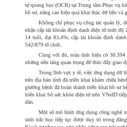
tự quang học (OCR) tại Trung tâm Phục vụ hà
hồ sơ, nâng cao hiệu quả khai thác dữ liệu và 
Không chỉ phục vụ công tác quản lý, dữ
nhận cấp tài khoản định danh điện tử mức độ 
14 tuổi, đạt 83,4%; cấp tài khoản định danh
542/879 tổ chức.
Cùng với đó, toàn tỉnh hiện có 30.394
những nền tảng quan trọng để thúc đẩy giao dị
Trong lĩnh vực y tế, việc ứng dụng dữ 
trên địa bàn tỉnh đã triển khai khám chữa b
giường bệnh đã hoàn thành triển khai hồ sơ bệ
triển khai Sổ sức khỏe điện tử trên VNeID ti
dân.
Một số mô hình ứng dụng công nghệ mới
sinh trắc học tiếp tục được duy trì trong 
Kiosk tự phục vụ, góp phần nâng cao trải nghi