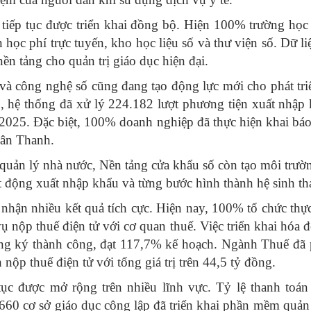
 tiếp tục được triển khai đồng bộ. Hiện 100% trường học 
n học phí trực tuyến, kho học liệu số và thư viện số. Dữ li
nền tảng cho quản trị giáo dục hiện đại.
 và công nghệ số cũng đang tạo động lực mới cho phát tri
, hệ thống đã xử lý 224.182 lượt phương tiện xuất nhậ
025. Đặc biệt, 100% doanh nghiệp đã thực hiện khai báo t
Tân Thanh.
quản lý nhà nước, Nền tảng cửa khẩu số còn tạo môi trườ
 động xuất nhập khẩu và từng bước hình thành hệ sinh thái
nhận nhiều kết quả tích cực. Hiện nay, 100% tổ chức thực
nộp thuế điện tử với cơ quan thuế. Việc triển khai hóa đơn
ng ký thành công, đạt 117,7% kế hoạch. Ngành Thuế đã p
nộp thuế điện tử với tổng giá trị trên 44,5 tỷ đồng.
ục được mở rộng trên nhiều lĩnh vực. Tỷ lệ thanh toán
660 cơ sở giáo dục công lập đã triển khai phần mềm quản 