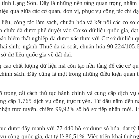
ệu tỉnh Lạng Sơn. Đây là những nền tảng quan trọng nhằm h
hiệu quả giữa các cơ quan, đơn vị, phục vụ công tác chỉ đạo
liệu, công tác làm sạch, chuẩn hóa và kết nối các cơ sở
n chức đã được phê duyệt vào Cơ sở dữ liệu quốc gia, đạ
ảo hiểm thất nghiệp đã được xác thực với Cơ sở dữ liệu q
khai sinh; ngành Thuế đã rà soát, chuẩn hóa 90.224/105.6
sở dữ liệu quốc gia về đất đai.
cao chất lượng dữ liệu mà còn tạo nền tảng để các cơ qu
chính sách. Đây cũng là một trong những điều kiện quan t
õ trong cải cách thủ tục hành chính và cung cấp dịch vụ 
ung cấp 1.765 dịch vụ công trực tuyến. Từ đầu năm đến na
nhận trực tuyến, chiếm 99,92% số hồ sơ tiếp nhận mới. T
 tục được đẩy mạnh với 77.440 hồ sơ được số hóa, đạt tỷ 
h vụ công quốc gia, đạt tỷ lệ 86,51%. Việc triển khai th