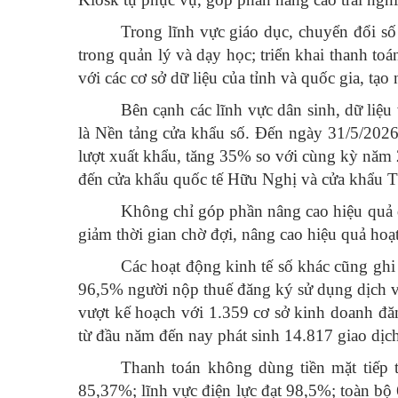
Trong lĩnh vực giáo dục, chuyển đổi số
trong quản lý và dạy học; triển khai thanh toá
với các cơ sở dữ liệu của tỉnh và quốc gia, tạo 
Bên cạnh các lĩnh vực dân sinh, dữ liệu
là Nền tảng cửa khẩu số. Đến ngày 31/5/2026
lượt xuất khẩu, tăng 35% so với cùng kỳ năm 2
đến cửa khẩu quốc tế Hữu Nghị và cửa khẩu 
Không chỉ góp phần nâng cao hiệu quả 
giảm thời gian chờ đợi, nâng cao hiệu quả hoạt
Các hoạt động kinh tế số khác cũng ghi 
96,5% người nộp thuế đăng ký sử dụng dịch vụ 
vượt kế hoạch với 1.359 cơ sở kinh doanh đă
từ đầu năm đến nay phát sinh 14.817 giao dịch 
Thanh toán không dùng tiền mặt tiếp t
85,37%; lĩnh vực điện lực đạt 98,5%; toàn bộ 