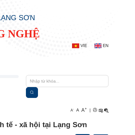
 LẠNG SƠN
G NGHỆ
VIE
EN
+
A
-
A
|
A
h tế - xã hội tại Lạng Sơn