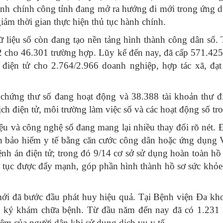
nh chính công tỉnh đang mở ra hướng đi mới trong ứng d
giảm thời gian thực hiện thủ tục hành chính.
 liệu số còn đang tạo nền tảng hình thành công dân số.
2 cho 46.301 trường hợp. Lũy kế đến nay, đã cấp 571.425 
 điện tử cho 2.764/2.966 doanh nghiệp, hợp tác xã, đạ
 chứng thư số đang hoạt động và 38.388 tài khoản thư đ
ch điện tử, môi trường làm việc số và các hoạt động số tro
liệu và công nghệ số đang mang lại nhiều thay đổi rõ nét
ệnh bảo hiểm y tế bằng căn cước công dân hoặc ứng dụn
nh án điện tử; trong đó 9/14 cơ sở sử dụng hoàn toàn hồ 
ếp tục được đẩy mạnh, góp phần hình thành hồ sơ sức khỏ
 đã bước đầu phát huy hiệu quả. Tại Bệnh viện Đa khoa
đăng ký khám chữa bệnh. Từ đầu năm đến nay đã có 1.231
ệm của người dân khi sử dụng dịch vụ y tế.