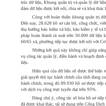
trúc dữ liệu, Khung quản trị và quản lý dữ li
đảm dữ liệu được kết nối, chia sẻ và khai thác 
Cùng với hoàn thiện khung quản trị dữ 
Đến nay, 28.628 hồ sơ cán bộ, công chức, viê
thụ hưởng bảo hiểm xã hội, bảo hiểm y tế và b
pháp hoàn thành rà soát trên 50.000 dữ liệu 
60/65 xã, phường tiếp tục được kết nối với Cơ 
Những kết quả này không chỉ giúp nâng 
vụ công tác quản lý, điều hành và hoạch định 
liệu.
Hiệu quả của dữ liệu số được thể hiện r
giải quyết thủ tục hành chính của tỉnh đang c
hành chính, trong đó 89.930 hồ sơ được tiếp 
với dịch vụ công trực tuyến đạt trên 95%.
Đáng chú ý, công tác số hóa hồ sơ tiếp
đã được khai thác, tái sử dụng trên Cổng Dịc