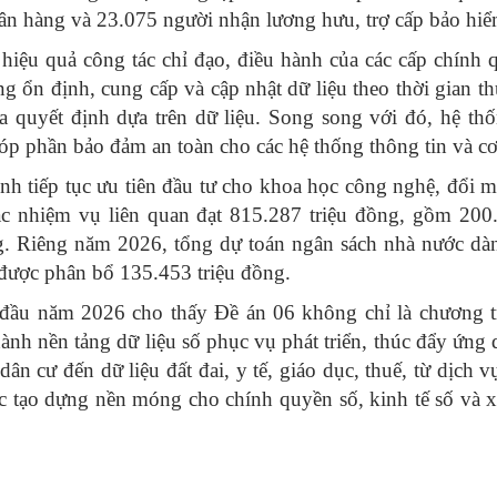
gân hàng và 23.075 người nhận lương hưu, trợ cấp bảo hiể
hiệu quả công tác chỉ đạo, điều hành của các cấp chính 
g ổn định, cung cấp và cập nhật dữ liệu theo thời gian th
ra quyết định dựa trên dữ liệu. Song song với đó, hệ th
 phần bảo đảm an toàn cho các hệ thống thông tin và cơ s
 tỉnh tiếp tục ưu tiên đầu tư cho khoa học công nghệ, đổi 
c nhiệm vụ liên quan đạt 815.287 triệu đồng, gồm 200
g. Riêng năm 2026, tổng dự toán ngân sách nhà nước dàn
ã được phân bổ 135.453 triệu đồng.
đầu năm 2026 cho thấy Đề án 06 không chỉ là chương tr
nh nền tảng dữ liệu số phục vụ phát triển, thúc đẩy ứng
dân cư đến dữ liệu đất đai, y tế, giáo dục, thuế, từ dịch
c tạo dựng nền móng cho chính quyền số, kinh tế số và x